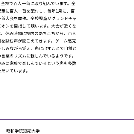
、全校で百人一首に取り組んでいます。全
児童に百人一首を配付し、毎年1月に、百
一首大会を開催。全校児童がグランドチャ
ピオンを目指して競います。大会が近くな
と、休み時間に校内のあちこちから、百人
首を詠む声が聞こえてきます。ゲーム感覚
楽しみながら覚え、声に出すことで自然と
の言葉のリズムに親しんでいるようです。
休みに家族で楽しんでいるという声も多数
ただいています。
昭和学院短期大学