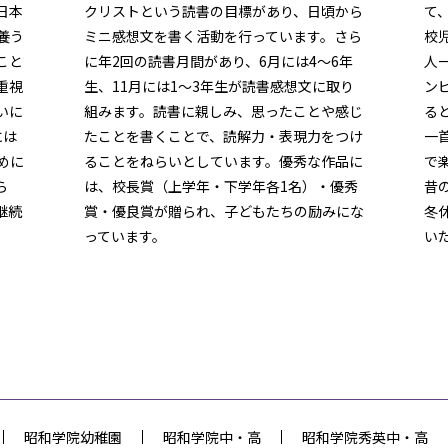
日本
クリストという読書の目標があり、日頃から
て
養う
ミニ感想文を書く活動を行っています。さら
校
こと
に年2回の読書月間があり、6月には4～6年
人
重視
生、11月には1～3年生が読書感想文に取り
ン
いに
組みます。読書に親しみ、思ったことや感じ
る
には
たことを書くことで、読解力・表現力をつけ
一
めに
ることをねらいとしています。優秀な作品に
で
ら
は、校長賞（上学年・下学年各1名）・優秀
昔
継続
賞・優良賞が贈られ、子どもたちの励みにな
冬
っています。
い
昭和学院幼稚園
昭和学院中・高
昭和学院秀英中・高