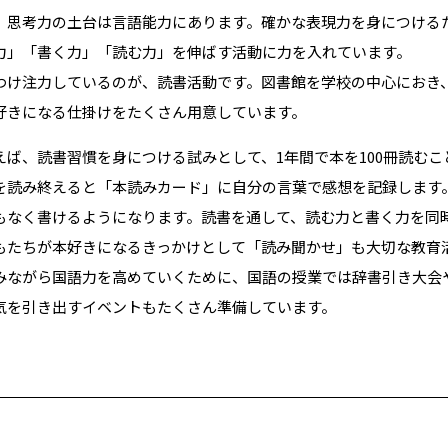
、思考力の土台は言語能力にあります。確かな表現力を身につける
力」「書く力」「読む力」を伸ばす活動に力を入れています。
け注力しているのが、読書活動です。図書館を学校の中心におき
好きになる仕掛けをたくさん用意しています。
えば、読書習慣を身につける試みとして、1年間で本を100冊読む
を読み終えると「本読みカード」に自分の言葉で感想を記録します
もなく書けるようになります。読書を通して、読む力と書く力を同
たちが本好きになるきっかけとして「読み聞かせ」も大切な教育
ながら国語力を高めていくために、国語の授業では辞書引き大会
気を引き出すイベントもたくさん準備しています。