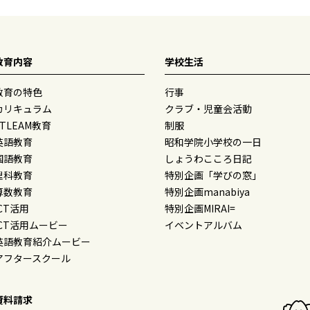
教育内容
学校生活
教育の特色
行事
カリキュラム
クラブ・児童会活動
STLEAM教育
制服
英語教育
昭和学院小学校の一日
国語教育
しょうわこころ日記
理科教育
特別企画「学びの窓」
算数教育
特別企画manabiya
ICT活用
特別企画MIRAI=
ICT活用ムービー
イベントアルバム
英語教育紹介ムービー
アフタースクール
資料請求