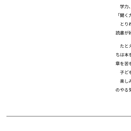
学力
「聞く
とりわ
読書が
たと
ちは本
章を苦
子ども
楽しみ
のやる