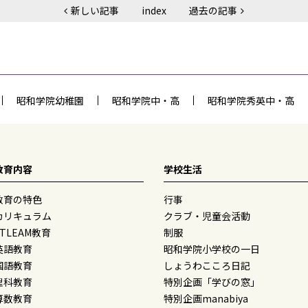
新しい記事
index
過去の記事
昭和学院幼稚園
昭和学院中・高
昭和学院秀英中・高
教育内容
学校生活
教育の特色
行事
カリキュラム
クラブ・児童会活動
STLEAM教育
制服
英語教育
昭和学院小学校の一日
国語教育
しょうわこころ日記
理科教育
特別企画「学びの窓」
算数教育
特別企画manabiya