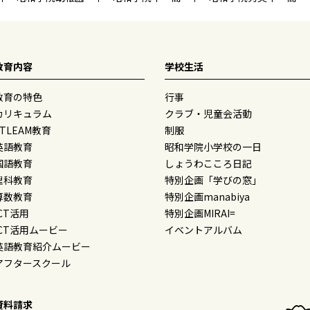
教育内容
学校生活
教育の特色
行事
カリキュラム
クラブ・児童会活動
STLEAM教育
制服
英語教育
昭和学院小学校の一日
国語教育
しょうわこころ日記
理科教育
特別企画「学びの窓」
算数教育
特別企画manabiya
ICT活用
特別企画MIRAI=
ICT活用ムービー
イベントアルバム
英語教育紹介ムービー
アフタースクール
資料請求