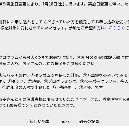
伴う実施日変更により、7月18日(土)に行います。実施日変更に伴い、
実施日にお申し込みをしてくださっていた方を優先してお申し込みを受け
の皆様を対象に受付させていただきます。参加をご希望の方は、
こちら
か
プログラムから最大3つまでお選びになり、各20分×3回の体験活動に
教室に入り、お子さんの活動の様子をご参観ください。
①缶バッチ製作、②ダンゴムシを使った迷路、③万華鏡をのぞいてみよう
す)、⑥ダンス、⑦読書、⑧プログラミング、⑨ペーパークラフト、⑩入
、⑪昨年度の入試で出題した「行動観察」、⑫音楽、です。
お子さんとその保護者様に限らせていただきます。また、教室や材料の都
せて180名様で〆切とさせていただきます。
新しい記事
index
過去の記事