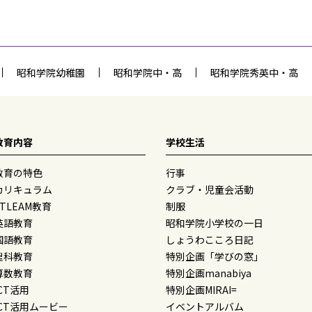
昭和学院幼稚園
昭和学院中・高
昭和学院秀英中・高
教育内容
学校生活
教育の特色
行事
カリキュラム
クラブ・児童会活動
STLEAM教育
制服
英語教育
昭和学院小学校の一日
国語教育
しょうわこころ日記
理科教育
特別企画「学びの窓」
算数教育
特別企画manabiya
ICT活用
特別企画MIRAI=
ICT活用ムービー
イベントアルバム