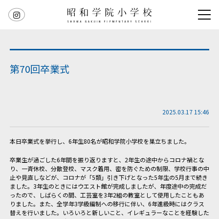
第70回卒業式
2025.03.17 15:46
本日卒業式を挙行し、6年生80名が昭和学院小学校を巣立ちました。
卒業生が過ごした6年間を振り返りますと、2年生の途中からコロナ禍とな
り、一斉休校、分散登校、マスク着用、密を防ぐための制限、学校行事の中
止や見直しなどが、コロナが「5類」引き下げとなった5年生の5月まで続き
ました。3年生のときにはウエスト館が完成しましたが、年度途中の完成だ
ったので、しばらくの間、工芸室を3年2組の教室として使用したこともあ
りました。また、全学年3学級編制への移行に伴い、6年進級時にはクラス
替えを行いました。いろいろと新しいこと、イレギュラーなことを経験した