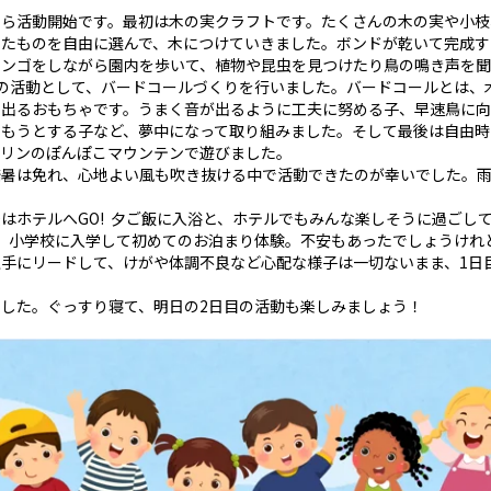
たら活動開始です。最初は木の実クラフトです。たくさんの木の実や小枝
たものを自由に選んで、木につけていきました。ボンドが乾いて完成す
ビンゴをしながら園内を歩いて、植物や昆虫を見つけたり鳥の鳴き声を
の活動として、バードコールづくりを行いました。バードコールとは、
の出るおもちゃです。うまく音が出るように工夫に努める子、早速鳥に向
もうとする子など、夢中になって取り組みました。そして最後は自由時
ポリンのぽんぽこマウンテンで遊びました。
酷暑は免れ、心地よい風も吹き抜ける中で活動できたのが幸いでした。
はホテルへGO! 夕ご飯に入浴と、ホテルでもみんな楽しそうに過ごし
、小学校に入学して初めてのお泊まり体験。不安もあったでしょうけれ
手にリードして、けがや体調不良など心配な様子は一切ないまま、1日
した。ぐっすり寝て、明日の2日目の活動も楽しみましょう！