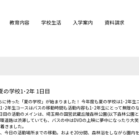
教育内容
学校生活
入学案内
資料請求
夏の学校1･2年 1日目
、待ちに待った「夏の学校」が始まりました！ 今年度も夏の学校は1･2年生
1･2年生コースはバスの移動時間も活動内容も1･2年生にとって無理の
日目の活動のメインは、埼玉県の国営武蔵丘陵森林公園(以下森林公園と
環道路は渋滞していても、バスの中はDVDの上映に夢中になったり大
に着きました。
、今日の活動場所までの移動。およそ20分間、森林浴をしながら園内